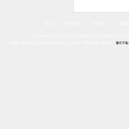
首页
关于我们
产品中心
新闻
|
|
|
Copyright ©
2020-
2026 郑州莱蒙金刚石工具有限公司 All Rights
地址：郑州市二七区政通路9号38-1 业务QQ：47592966 备案号：
豫ICP备2