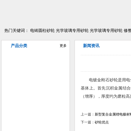
热门关键词：
电铸圆柱砂轮
光学玻璃专用砂轮
光学玻璃专用砂轮
修
产品分类
更多
新闻资讯
异型曲线磨削砂轮
电铸金刚石/CBN砂轮
电镀金刚石砂轮是用电
树脂金刚石/CBN砂轮
基体上。首先沉积金属结合
（增厚），厚度约为磨粒高
陶瓷金刚石/CBN砂轮
上一篇：
新型复合金属锂电极材
金属金刚石/CBN砂轮
下一篇：
砂轮优点
普磨陶瓷砂轮