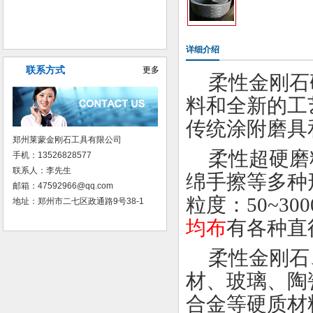
普磨树脂砂轮
详细介绍
联系方式
更多
柔性金刚石
料和全新的工
传统涂附磨具
郑州莱蒙金刚石工具有限公司
柔性超硬磨
手机：13526828577
联系人：李先生
绵手擦等多种
邮箱：47592966@qq.com
粒度：
50~300
地址：郑州市二七区政通路9号38-1
均布
有各种直
柔性金刚石
材、玻璃、陶
合金等硬质材