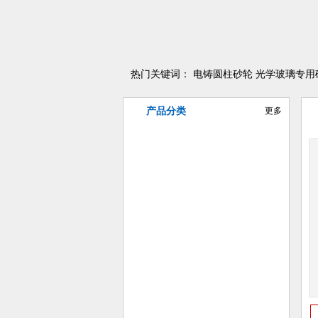
热门关键词：
电铸圆柱砂轮
光学玻璃专用
产品分类
更多
异型曲线磨削砂轮
电铸金刚石/CBN砂轮
树脂金刚石/CBN砂轮
陶瓷金刚石/CBN砂轮
金属金刚石/CBN砂轮
普磨陶瓷砂轮