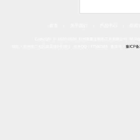
首页
关于我们
产品中心
新闻
|
|
|
Copyright ©
2020-
2026 郑州莱蒙金刚石工具有限公司 All Rights
地址：郑州市二七区政通路9号38-1 业务QQ：47592966 备案号：
豫ICP备2