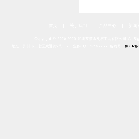
首页
关于我们
产品中心
新闻
|
|
|
Copyright ©
2020-
2026 郑州莱蒙金刚石工具有限公司 All Rights
地址：郑州市二七区政通路9号38-1 业务QQ：47592966 备案号：
豫ICP备2